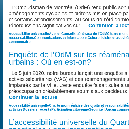
L’Ombudsman de Montréal (OdM) rend public son ra
aménagements cyclables et piétons mis en place par 
et certains arrondissements, au cours de l’été dernie
répercussions significatives sur …
Continuer la lec
Accessibilité universelle
Avis et Conseils généraux de l'OdM
Charte montré
responsabilités
Communications et informations
Culture, loisirs et activité
commentaire
Enquête de l’OdM sur les réamén
urbains : Où en est-on?
Le 5 juin 2020, notre bureau lançait une enquête à 
actives sécuritaires (VAS) et des réaménagements 
implantés par la Ville. Cette enquête faisait suite à 
préoccupation préalablement soumis aux décideurs 
Continuer la lecture
Accessibilité universelle
Charte montréalaise des droits et responsabilité
activités
Dossiers récents
Participation citoyenne
Sécurité
|
Aucun commen
L’accessibilité universelle du Quar