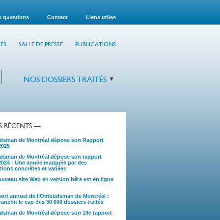
x questions
Contact
Liens utiles
ES
SALLE DE PRESSE
PUBLICATIONS
NOS DOSSIERS TRAITÉS
TS RÉCENTS —
sman de Montréal dépose son Rapport
2025
sman de Montréal dépose son rapport
2024 : Une année marquée par des
tions concrètes et variées
uveau site Web en version bêta est en ligne
port annuel de l’Ombudsman de Montréal :
anchit le cap des 30 000 dossiers traités
sman de Montréal dépose son 19e rapport