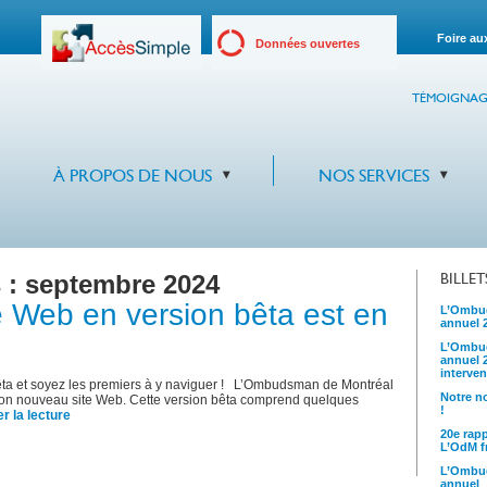
Foire au
Données ouvertes
TÉMOIGNAG
À PROPOS DE NOUS
NOS SERVICES
 :
septembre 2024
BILLE
e Web en version bêta est en
L’Ombud
annuel 
L’Ombud
annuel 
interven
ta et soyez les premiers à y naviguer ! L’Ombudsman de Montréal
Notre no
 son nouveau site Web. Cette version bêta comprend quelques
!
r la lecture
20e rap
L’OdM fr
L’Ombud
annuel