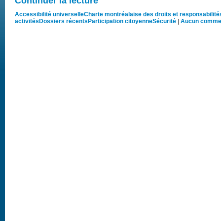
Continuer la lecture
Accessibilité universelle
Charte montréalaise des droits et responsabilité
activités
Dossiers récents
Participation citoyenne
Sécurité
|
Aucun commen