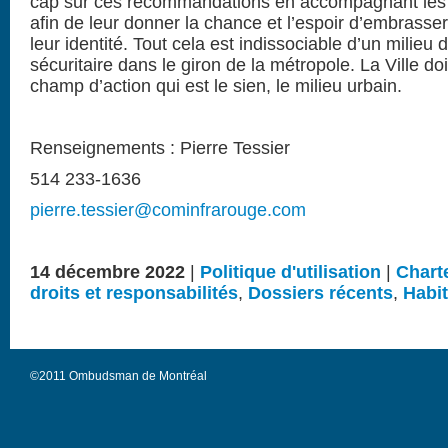
cap sur ces recommandations en accompagnant les In
afin de leur donner la chance et l’espoir d’embrasser,
leur identité. Tout cela est indissociable d’un milieu
sécuritaire dans le giron de la métropole. La Ville d
champ d’action qui est le sien, le milieu urbain.
Renseignements :
Pierre Tessier
514 233-1636
pierre.tessier@cominfrarouge.com
14 décembre 2022
|
Politique d'utilisation
|
Chart
droits et responsabilités
,
Dossiers récents
,
Habit
©2011 Ombudsman de Montréal