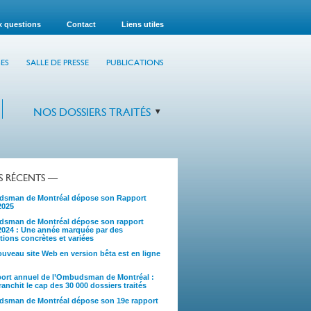
x questions
Contact
Liens utiles
ES
SALLE DE PRESSE
PUBLICATIONS
NOS DOSSIERS TRAITÉS
TS RÉCENTS —
sman de Montréal dépose son Rapport
2025
sman de Montréal dépose son rapport
2024 : Une année marquée par des
tions concrètes et variées
uveau site Web en version bêta est en ligne
port annuel de l’Ombudsman de Montréal :
anchit le cap des 30 000 dossiers traités
sman de Montréal dépose son 19e rapport