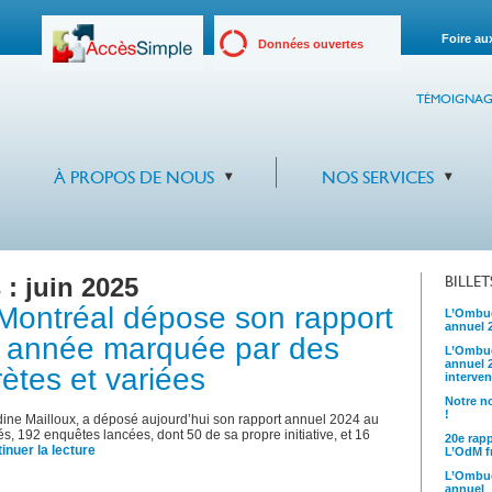
Foire au
Données ouvertes
TÉMOIGNAG
À PROPOS DE NOUS
NOS SERVICES
 :
juin 2025
BILLE
ontréal dépose son rapport
L’Ombud
annuel 
e année marquée par des
L’Ombud
annuel 
rètes et variées
interven
Notre no
!
e Mailloux, a déposé aujourd’hui son rapport annuel 2024 au
és, 192 enquêtes lancées, dont 50 de sa propre initiative, et 16
20e rap
inuer la lecture
L’OdM fr
L’Ombud
annuel