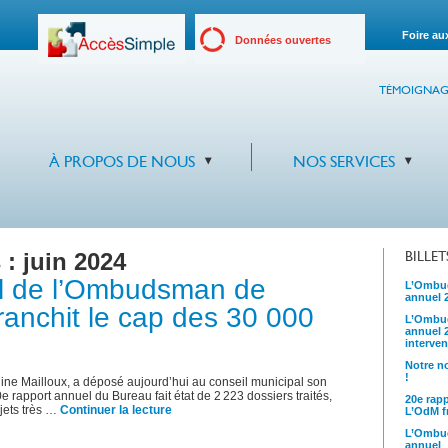
Foire au
Données ouvertes
TÉMOIGNAG
À PROPOS DE NOUS
NOS SERVICES
 :
juin 2024
BILLE
el de l’Ombudsman de
L’Ombud
annuel 
ranchit le cap des 30 000
L’Ombud
annuel 
interven
Notre no
!
 Mailloux, a déposé aujourd’hui au conseil municipal son
e rapport annuel du Bureau fait état de 2 223 dossiers traités,
20e rap
jets très …
Continuer la lecture
L’OdM fr
L’Ombud
annuel