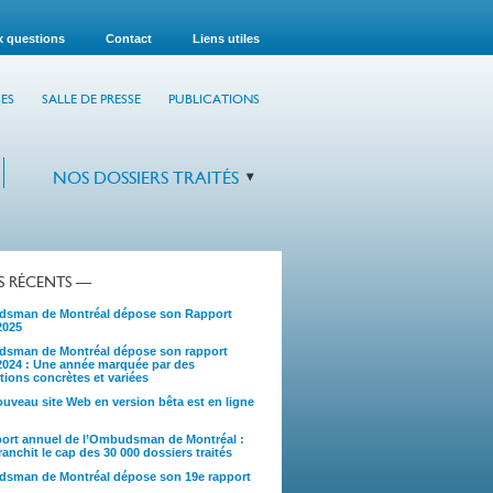
x questions
Contact
Liens utiles
ES
SALLE DE PRESSE
PUBLICATIONS
NOS DOSSIERS TRAITÉS
TS RÉCENTS —
sman de Montréal dépose son Rapport
2025
sman de Montréal dépose son rapport
2024 : Une année marquée par des
tions concrètes et variées
uveau site Web en version bêta est en ligne
port annuel de l’Ombudsman de Montréal :
anchit le cap des 30 000 dossiers traités
sman de Montréal dépose son 19e rapport