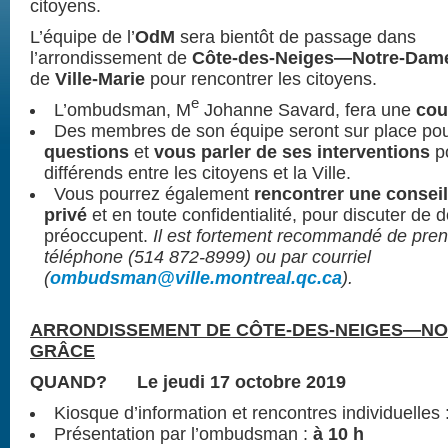
citoyens.
L’équipe de l’
OdM
sera bientôt de passage dans
l’arrondissement de
Côte-des-Neiges—Notre-Dam
de
Ville-Marie
pour rencontrer les citoyens.
e
L’ombudsman, M
Johanne Savard, fera une
cou
Des membres de son équipe seront sur place po
questions
et
vous parler de ses interventions
po
différends entre les citoyens et la Ville.
Vous pourrez également
rencontrer une conseil
privé
et en toute confidentialité, pour discuter de 
préoccupent.
Il est fortement recommandé de pre
téléphone (514 872-8999) ou par courriel
(
ombudsman@ville.montreal.qc.ca
).
ARRONDISSEMENT DE CÔTE-DES-NEIGES—NO
GRÂCE
QUAND? Le jeudi 17 octobre 2019
Kiosque d’information et rencontres individuelles 
Présentation par l’ombudsman :
à 10 h