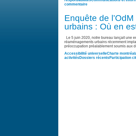
responsabilités
Communications et infor
commentaire
Enquête de l’OdM
urbains : Où en es
Le 5 juin 2020, notre bureau lançait une en
réaménagements urbains récemment implantés
préoccupation préalablement soumis aux d
Accessibilité universelle
Charte montréala
activités
Dossiers récents
Participation c