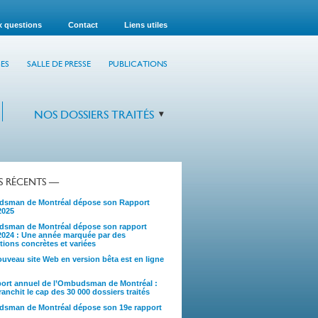
x questions
Contact
Liens utiles
ES
SALLE DE PRESSE
PUBLICATIONS
NOS DOSSIERS TRAITÉS
TS RÉCENTS —
sman de Montréal dépose son Rapport
2025
sman de Montréal dépose son rapport
2024 : Une année marquée par des
tions concrètes et variées
uveau site Web en version bêta est en ligne
port annuel de l’Ombudsman de Montréal :
anchit le cap des 30 000 dossiers traités
sman de Montréal dépose son 19e rapport