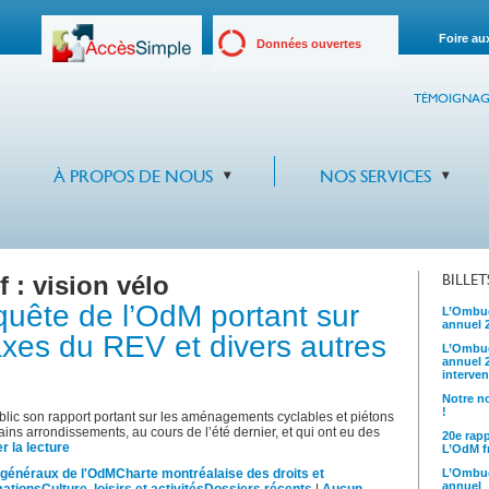
Foire au
Données ouvertes
TÉMOIGNAG
À PROPOS DE NOUS
NOS SERVICES
f :
vision vélo
BILLE
quête de l’OdM portant sur
L’Ombud
annuel 
axes du REV et divers autres
L’Ombud
annuel 
interven
Notre no
!
c son rapport portant sur les aménagements cyclables et piétons
tains arrondissements, au cours de l’été dernier, et qui ont eu des
20e rap
r la lecture
L’OdM fr
 généraux de l'OdM
Charte montréalaise des droits et
L’Ombud
annuel