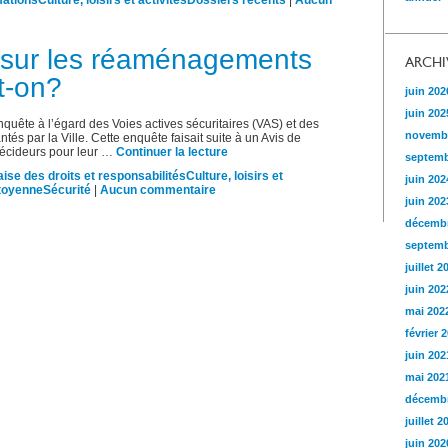
mations
Culture, loisirs et activités
Dossiers récents
|
Aucun
 sur les réaménagements
ARCHI
t-on?
juin 202
juin 202
quête à l’égard des Voies actives sécuritaires (VAS) et des
novemb
 par la Ville. Cette enquête faisait suite à un Avis de
écideurs pour leur …
Continuer la lecture
septemb
ise des droits et responsabilités
Culture, loisirs et
juin 202
itoyenne
Sécurité
|
Aucun commentaire
juin 202
décembr
septemb
juillet 2
juin 202
mai 202
février 
juin 202
mai 202
décembr
juillet 2
juin 202