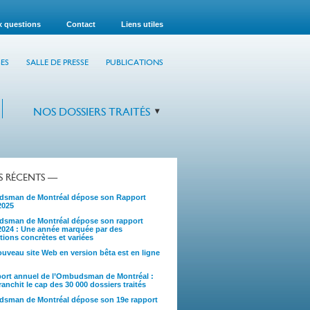
x questions
Contact
Liens utiles
ES
SALLE DE PRESSE
PUBLICATIONS
NOS DOSSIERS TRAITÉS
TS RÉCENTS —
sman de Montréal dépose son Rapport
2025
sman de Montréal dépose son rapport
2024 : Une année marquée par des
tions concrètes et variées
uveau site Web en version bêta est en ligne
port annuel de l’Ombudsman de Montréal :
anchit le cap des 30 000 dossiers traités
sman de Montréal dépose son 19e rapport