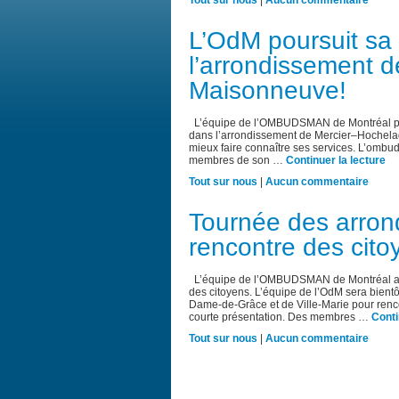
Tout sur nous
|
Aucun commentaire
L’OdM poursuit sa
l’arrondissement 
Maisonneuve!
L’équipe de l’OMBUDSMAN de Montréal pour
dans l’arrondissement de Mercier‒Hochelag
mieux faire connaître ses services. L’omb
membres de son …
Continuer la lecture
Tout sur nous
|
Aucun commentaire
Tournée des arron
rencontre des cito
L’équipe de l’OMBUDSMAN de Montréal amor
des citoyens. L’équipe de l’OdM sera bien
Dame-de-Grâce et de Ville-Marie pour renc
courte présentation. Des membres …
Conti
Tout sur nous
|
Aucun commentaire