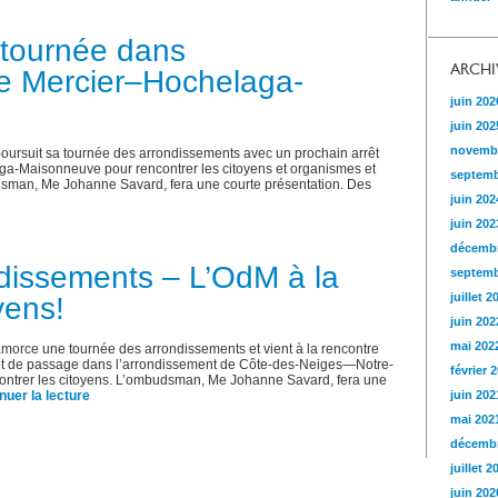
 tournée dans
ARCHI
de Mercier‒Hochelaga-
juin 202
juin 202
novemb
suit sa tournée des arrondissements avec un prochain arrêt
a-Maisonneuve pour rencontrer les citoyens et organismes et
septemb
udsman, Me Johanne Savard, fera une courte présentation. Des
juin 202
juin 202
décembr
dissements – L’OdM à la
septemb
juillet 2
yens!
juin 202
mai 202
ce une tournée des arrondissements et vient à la rencontre
tôt de passage dans l’arrondissement de Côte-des-Neiges—Notre-
février 
ontrer les citoyens. L’ombudsman, Me Johanne Savard, fera une
nuer la lecture
juin 202
mai 202
décembr
juillet 2
juin 202