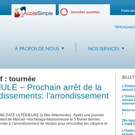
Foire au
Données ouvertes
TÉMOIGNAG
À PROPOS DE NOUS
NOS SERVICES
f :
tournée
BILLE
 – Prochain arrêt de la
L’Ombud
annuel 
dissements: l’arrondissement
L’Ombud
annuel 
interven
Notre no
!
ATE ULTÉRIEURE (à être déterminée) Après une journée
ement de Mercier‒Hochelaga-Maisonneuve le 5 février dernier,
20e rap
ée à l’arrondissement de Verdun pour rencontrer les citoyens et
L’OdM fr
L’Ombud
annuel