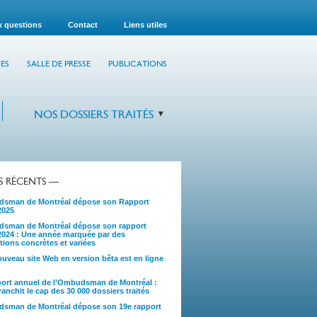
x questions
Contact
Liens utiles
ES
SALLE DE PRESSE
PUBLICATIONS
NOS DOSSIERS TRAITÉS
TS RÉCENTS —
sman de Montréal dépose son Rapport
2025
sman de Montréal dépose son rapport
2024 : Une année marquée par des
tions concrètes et variées
uveau site Web en version bêta est en ligne
port annuel de l’Ombudsman de Montréal :
anchit le cap des 30 000 dossiers traités
sman de Montréal dépose son 19e rapport