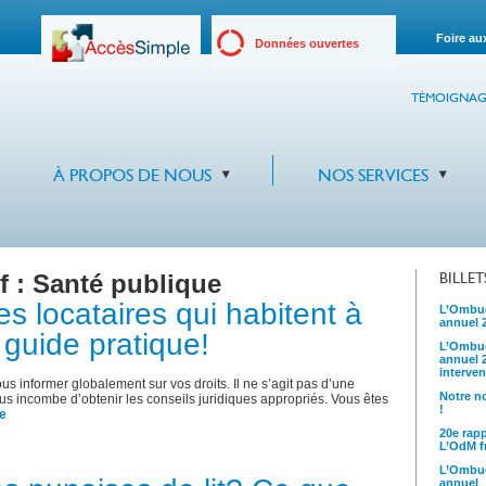
Foire au
Données ouvertes
TÉMOIGNAG
À PROPOS DE NOUS
NOS SERVICES
f :
Santé publique
BILLE
es locataires qui habitent à
L’Ombud
annuel 
 guide pratique!
L’Ombud
annuel 
interven
nformer globalement sur vos droits. Il ne s’agit pas d’une
Notre no
ous incombe d’obtenir les conseils juridiques appropriés. Vous êtes
!
re
20e rap
L’OdM fr
L’Ombud
annuel