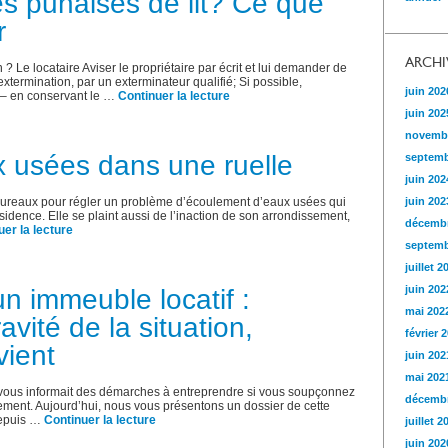
s punaises de lit? Ce que
r
ARCHI
 Le locataire Aviser le propriétaire par écrit et lui demander de
xtermination, par un exterminateur qualifié; Si possible,
juin 202
 – en conservant le …
Continuer la lecture
juin 202
novemb
 usées dans une ruelle
septemb
juin 202
ureaux pour régler un problème d’écoulement d’eaux usées qui
juin 202
ésidence. Elle se plaint aussi de l’inaction de son arrondissement,
décembr
uer la lecture
septemb
juillet 2
juin 202
n immeuble locatif :
mai 202
avité de la situation,
février 
vient
juin 202
mai 202
er vous informait des démarches à entreprendre si vous soupçonnez
décembr
ement. Aujourd’hui, nous vous présentons un dossier de cette
 depuis …
Continuer la lecture
juillet 2
juin 202