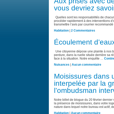
Aux prises avec de
vous devriez savoi
Quelles sont les responsabilités de chacun ?
procéder rapidement à des interventions d’e
transmettre l’avis par courrier recommandé
Habitation
|
2 Commentaires
Écoulement d’eaux
Une citoyenne dépose une plainte à nos b
perdure, dans la ruelle située derrière sa r
face à la situation. Notre enquête …
Contin
Nuisances
|
Aucun commentaire
Moisissures dans u
interpelée par la gr
l’ombudsman inter
Notre billet de blogue du 20 février derni
la présence de moisissures, dans votre log
nature dans lequel notre bureau est actif,
Habitation
|
Aucun commentaire