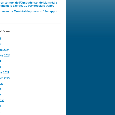
port annuel de l’Ombudsman de Montréal :
anchit le cap des 30 000 dossiers traités
sman de Montréal dépose son 19e rapport
VES —
6
5
re 2024
re 2024
4
3
e 2022
re 2022
022
2
2
2022
1
1