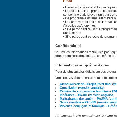
Final
• L’admissibilité est établie par le pro
• Le but est de faire prendre conscien
consomme et de prévoir un transport al
• Ce programme est une alternative à 
• Le contrevenant doit assister aux s
Alcooliques Anonymes
• Si le participant réussit le program
une amende
• Si le participant se retire du progr
Confidentialité
Toutes les informations recueillies par l’é
demeurent confidentielles, et ce, même si un
Informations supplémentaires
Pour de plus amples détails sur ces progr
Vous pouvez également consulter les déplia
Alcool au volant – Projet Point final
(
ve
Conciliation
(
version anglaise
)
Criminalité économique féminine – EV
Itinérance – PAJIC
(
version anglaise
)
Maltraitance des aînés – PAJMA
(
vers
Santé mentale – PAJ-SM
(
version angl
Violence conjugale et familiale – Côté 
L’équipe de l’OdM remercie Me Gaétane Ma