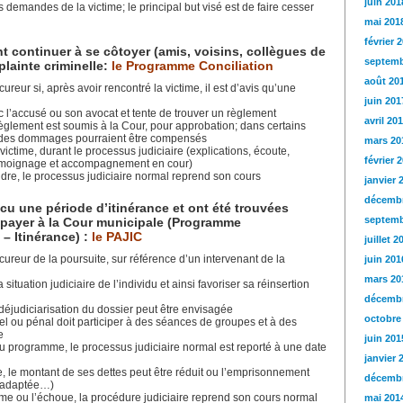
juin 201
 demandes de la victime; le principal but visé est de faire cesser
mai 201
février 
t continuer à se côtoyer (amis, voisins, collègues de
septemb
plainte criminelle:
le Programme Conciliation
août 20
cureur si, après avoir rencontré la victime, il est d’avis qu’une
juin 201
 l’accusé ou son avocat et tente de trouver un règlement
avril 20
e règlement est soumis à la Cour, pour approbation; dans certains
ée, des dommages pourraient être compensés
mars 20
 victime, durant le processus judiciaire (explications, écoute,
février 
 témoignage et accompagnement en cour)
endre, le processus judiciaire normal reprend son cours
janvier 
décembr
cu une période d’itinérance et ont été trouvées
septemb
payer à la Cour municipale (
Programme
 Itinérance) :
le PAJIC
juillet 2
ocureur de la poursuite, sur référence d’un intervenant de la
juin 201
mars 20
 situation judiciaire de l’individu et ainsi favoriser sa réinsertion
décembr
a déjudiciarisation du dossier peut être envisagée
octobre
el ou pénal doit participer à des séances de groupes et à des
e
juin 201
u programme, le processus judiciaire normal est reporté à une date
janvier 
me, le montant de ses dettes peut être réduit ou l’emprisonnement
décembr
e adaptée…)
amme ou l’échoue, la procédure judiciaire reprend son cours normal
mai 201