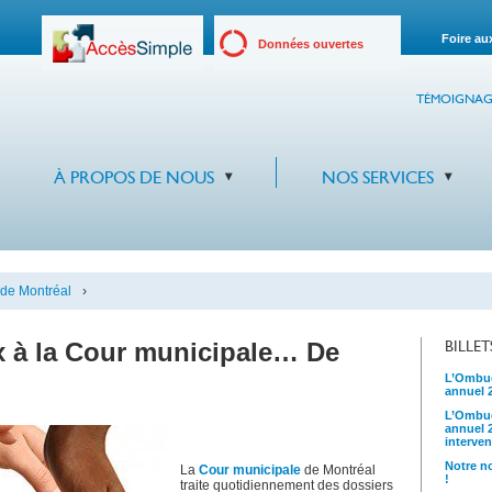
Foire au
Données ouvertes
TÉMOIGNAG
À PROPOS DE NOUS
NOS SERVICES
 de Montréal
›
 à la Cour municipale… De
BILLE
L’Ombud
annuel 
L’Ombud
annuel 
interven
Notre no
La
Cour municipale
de Montréal
!
traite quotidiennement des dossiers