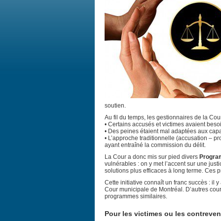
soutien.
Au fil du temps, les gestionnaires de la Cour
• Certains accusés et victimes avaient besoi
• Des peines étaient mal adaptées aux cap
• L’approche traditionnelle (accusation – p
ayant entraîné la commission du délit.
La Cour a donc mis sur pied divers
Progra
vulnérables : on y met l’accent sur une just
solutions plus efficaces à long terme. Ces 
Cette initiative connaît un franc succès : il
Cour municipale de Montréal. D’autres cours
programmes similaires.
Pour les victimes ou les contreve