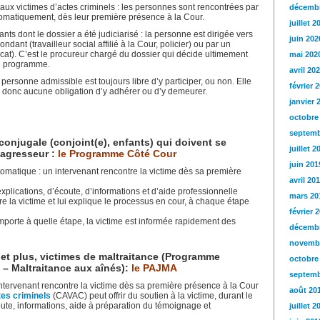
ux victimes d’actes criminels : les personnes sont rencontrées par
décembr
utomatiquement, dès leur première présence à la Cour.
juillet 2
nts dont le dossier a été judiciarisé : la personne est dirigée vers
juin 202
ant (travailleur social affilié à la Cour, policier) ou par un
ocat). C’est le procureur chargé du dossier qui décide ultimement
mai 202
au programme.
avril 20
personne admissible est toujours libre d’y participer, ou non. Elle
février 
’y a donc aucune obligation d’y adhérer ou d’y demeurer.
janvier 
octobre
septemb
conjugale (conjoint(e), enfants) qui doivent se
juillet 2
 agresseur :
le Programme Côté Cour
juin 201
tomatique : un intervenant rencontre la victime dès sa première
avril 20
explications, d’écoute, d’informations et d’aide professionnelle
mars 20
re la victime et lui explique le processus en cour, à chaque étape
février 
importe à quelle étape, la victime est informée rapidement des
décembr
novemb
t plus, victimes de maltraitance (
Programme
octobre
– Maltraitance aux aînés):
l
e PAJMA
septemb
 intervenant rencontre la victime dès sa première présence à la Cour
août 20
tes criminels
(CAVAC) peut offrir du soutien à la victime, durant le
oute, informations, aide à préparation du témoignage et
juillet 2