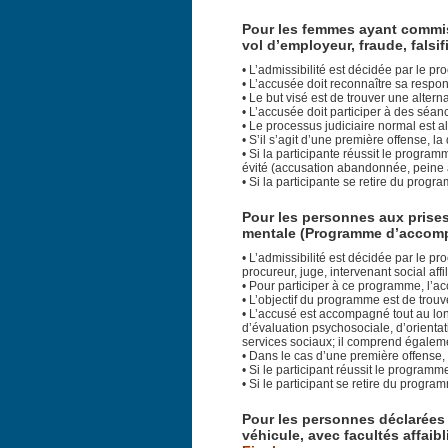
Pour les femmes ayant commis 
vol d’employeur, fraude, falsi
• L’admissibilité est décidée par le 
• L’accusée doit reconnaître sa respon
• Le but visé est de trouver une alter
• L’accusée doit participer à des séan
• Le processus judiciaire normal est al
• S’il s’agit d’une première offense, l
• Si la participante réussit le progra
évité (accusation abandonnée, pein
• Si la participante se retire du prog
Pour les personnes aux prise
mentale
(Programme d’accomp
• L’admissibilité est décidée par le pr
procureur, juge, intervenant social affi
• Pour participer à ce programme, l’a
• L’objectif du programme est de trou
• L’accusé est accompagné tout au lon
d’évaluation psychosociale, d’orientati
services sociaux; il comprend égaleme
• Dans le cas d’une première offense, 
• Si le participant réussit le program
• Si le participant se retire du progr
Pour les personnes déclarées 
véhicule, avec facultés affaibl