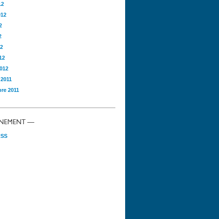
12
012
2
2
12
12
2012
 2011
re 2011
NEMENT —
RSS