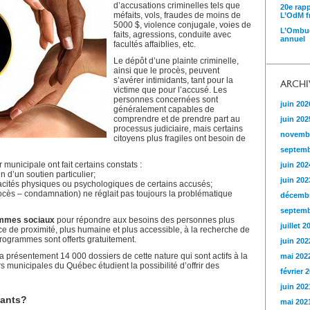
d’accusations criminelles tels que
20e rap
méfaits, vols, fraudes de moins de
L’OdM fr
5000 $, violence conjugale, voies de
L’Ombud
faits, agressions, conduite avec
annuel
facultés affaiblies, etc.
Le dépôt d’une plainte criminelle,
ainsi que le procès, peuvent
s’avérer intimidants, tant pour la
ARCHI
victime que pour l’accusé. Les
personnes concernées sont
juin 202
généralement capables de
comprendre et de prendre part au
juin 202
processus judiciaire, mais certains
novemb
citoyens plus fragiles ont besoin de
septemb
 municipale ont fait certains constats :
juin 202
n d’un soutien particulier;
juin 202
acités physiques ou psychologiques de certains accusés;
rocès – condamnation) ne réglait pas toujours la problématique
décembr
septemb
mmes sociaux
pour répondre aux besoins des personnes plus
juillet 2
ice de proximité, plus humaine et plus accessible, à la recherche de
programmes sont offerts gratuitement.
juin 202
 y a présentement 14 000 dossiers de cette nature qui sont actifs à la
mai 202
 municipales du Québec étudient la possibilité d’offrir des
février 
juin 202
nants?
mai 202