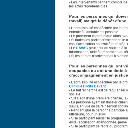
• Les intervenants tiennent compte des
les actes répréhensibles
Pour les personnes qui doiven
travail) malgré le dépôt d’une 
• L’admissibilité est décidée par le pro
entente à l’amiable est possible
• Le procureur communique alors avec
• Si toutes les parties s’entendent, l
cas, l’accusation pourrait être retir
• Le
CAVAC
peut offrir du soutien à la
informations, aide à préparation du
• Si les parties n’arrivent pas à s’ent
Pour les personnes qui ont vé
coupables ou ont une dette à 
d’accompagnement en justice –
• L’admissibilité est décidée par le pr
Clinique Droits Devant
• Le but recherché est de régulariser la
sociale
• S’il s’agit d’une première offense, l
• La personne ayant un dossier crimin
suivis, en vue de sa réinsertion social
• Pendant que la personne participe a
ultérieure, pour un suivi
• Si le participant réussit le program
évité (accusation abandonnée, pein
• Si le participant se retire du progr