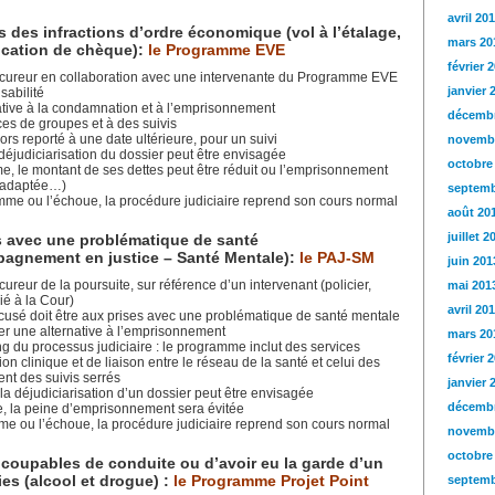
avril 20
des infractions d’ordre économique (vol à l’étalage,
mars 20
fication de chèque):
l
e Programme EVE
février 
procureur en collaboration avec une intervenante du Programme EVE
janvier 
sabilité
native à la condamnation et à l’emprisonnement
décembr
ces de groupes et à des suivis
ors reporté à une date ultérieure, pour un suivi
novemb
a déjudiciarisation du dossier peut être envisagée
octobre
mme, le montant de ses dettes peut être réduit ou l’emprisonnement
e adaptée…)
septemb
ramme ou l’échoue, la procédure judiciaire reprend son cours normal
août 20
juillet 2
s avec une problématique de santé
agnement en justice – Santé Mentale):
l
e PAJ-SM
juin 201
ocureur de la poursuite, sur référence d’un intervenant (policier,
mai 201
lié à la Cour)
avril 20
ccusé doit être aux prises avec une problématique de santé mentale
ver une alternative à l’emprisonnement
mars 20
g du processus judiciaire : le programme inclut des services
février 
on clinique et de liaison entre le réseau de la santé et celui des
nt des suivis serrés
janvier 
la déjudiciarisation d’un dossier peut être envisagée
décembr
me, la peine d’emprisonnement sera évitée
amme ou l’échoue, la procédure judiciaire reprend son cours normal
novemb
octobre
coupables de conduite ou d’avoir eu la garde d’un
ies (alcool et drogue) :
l
e Programme Projet Point
septemb