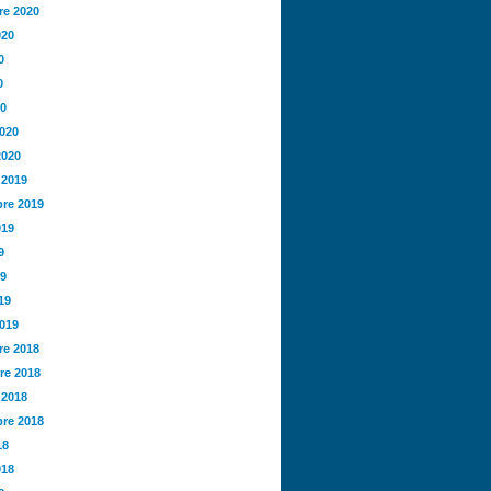
e 2020
020
0
0
20
2020
2020
 2019
re 2019
019
9
19
19
2019
e 2018
re 2018
 2018
re 2018
18
018