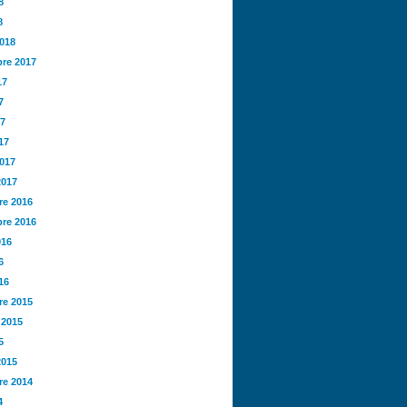
8
8
2018
re 2017
17
7
17
17
2017
2017
e 2016
re 2016
016
6
16
e 2015
 2015
5
2015
e 2014
4