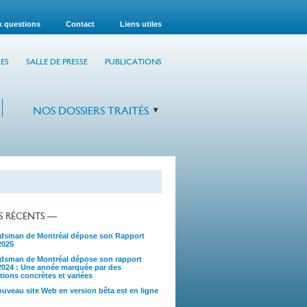
x questions
Contact
Liens utiles
ES
SALLE DE PRESSE
PUBLICATIONS
NOS DOSSIERS TRAITÉS
TS RÉCENTS —
sman de Montréal dépose son Rapport
2025
sman de Montréal dépose son rapport
2024 : Une année marquée par des
tions concrètes et variées
uveau site Web en version bêta est en ligne