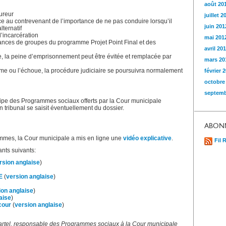
août 20
cureur
juillet 2
ce au contrevenant de l’importance de ne pas conduire lorsqu’il
juin 201
ternatif
l’incarcération
mai 201
éances de groupes du programme Projet Point Final et des
avril 20
me, la peine d’emprisonnement peut être évitée et remplacée par
mars 20
amme ou l’échoue, la procédure judiciaire se poursuivra normalement
février 
octobre
septemb
quipe des Programmes sociaux offerts par la Cour municipale
 tribunal se saisit éventuellement du dossier.
ABON
ammes, la Cour municipale a mis en ligne une
vidéo explicative
.
Fil 
nts suivants:
rsion anglaise
)
E
(
version anglaise
)
ion anglaise
)
aise
)
cour
(
version anglaise
)
rtel, responsable des Programmes sociaux à la Cour municipale