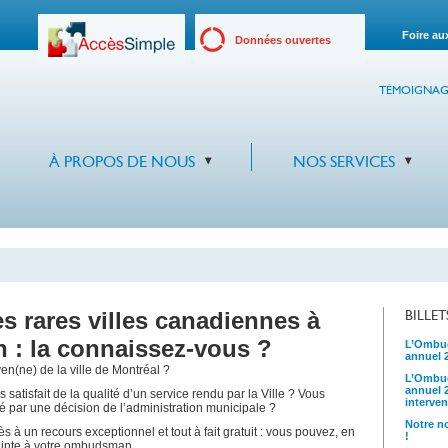
Foire au
Données ouvertes
TÉMOIGNAG
À PROPOS DE NOUS
NOS SERVICES
es rares villes canadiennes à
BILLE
: la connaissez-vous ?
L’Ombud
annuel 
en(ne) de la ville de Montréal ?
L’Ombud
annuel 
 satisfait de la qualité d’un service rendu par la Ville ? Vous
interven
sé par une décision de l’administration municipale ?
Notre no
 à un recours exceptionnel et tout à fait gratuit : vous pouvez, en
!
plainte à votre ombudsman.