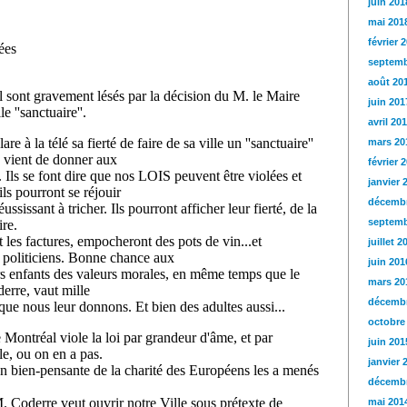
juin 201
mai 201
février 
septemb
août 20
juin 201
avril 20
mars 20
février 
janvier 
décembr
septemb
juillet 2
juin 201
mars 20
décembr
octobre
juin 201
janvier 
décembr
mai 201