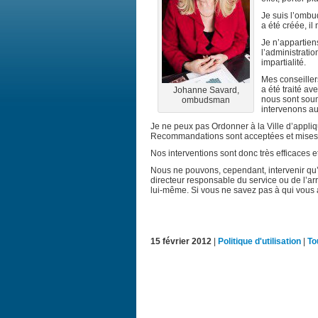
Je suis l’ombu
a été créée, i
Je n’appartien
l’administratio
impartialité.
Mes conseiller
a été traité av
Johanne Savard,
nous sont soum
ombudsman
intervenons aup
Je ne peux pas Ordonner à la Ville d’appliq
Recommandations sont acceptées et mises e
Nos interventions sont donc très efficaces et
Nous ne pouvons, cependant, intervenir qu’
directeur responsable du service ou de l’ar
lui-même. Si vous ne savez pas à qui vous
15 février 2012
|
Politique d'utilisation
|
To