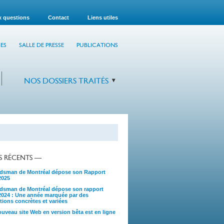
x questions
Contact
Liens utiles
ES
SALLE DE PRESSE
PUBLICATIONS
NOS DOSSIERS TRAITÉS
TS RÉCENTS —
sman de Montréal dépose son Rapport
2025
sman de Montréal dépose son rapport
2024 : Une année marquée par des
tions concrètes et variées
uveau site Web en version bêta est en ligne