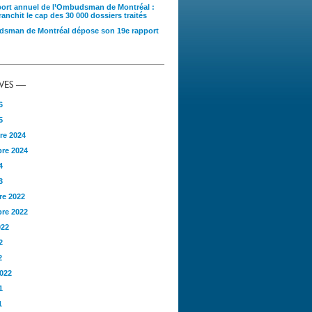
port annuel de l’Ombudsman de Montréal :
anchit le cap des 30 000 dossiers traités
sman de Montréal dépose son 19e rapport
VES —
6
5
re 2024
re 2024
4
3
e 2022
re 2022
022
2
2
2022
1
1