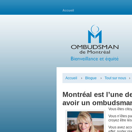
Accueil
Accueil
›
Blogue
›
Tout sur nous
›
Montréal est l’une d
avoir un ombudsman 
Vous êtes citoy
Vous n’êtes pas
croyez être lé
Vous avez accès
effet, porter 