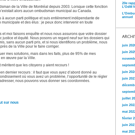
20e rap
dsman de la Ville de Montréal depuis 2003. Lorsque cette fonction
L’OdM fr
l n’existait alors aucun ombudsman municipal au Canada.
L’Ombud
annuel
s à aucun parti politique et suis entièrement indépendante de
n municipale et des élus : je peux donc intervenir en toute
s et moi faisons enquête et nous nous assurons que votre dossier
ARCHI
ec justice et équité. Nous posons un regard neuf sur les dossiers qui
is, sans aucun parti pris, et si nous identifions un problème, nous
juin 202
rès de la Ville pour le faire corriger.
juin 202
uer mes solutions, mais dans les faits, plus de 95% de mes
n œuvre par la Ville.
novemb
 méritent que les citoyens y aient recours !
septemb
juin 202
en dernier recours : il faut que vous ayez d’abord donné au
rondissement où vous avez un problème, l’opportunité de le régler
juin 202
 adresser, nous pouvons vous donner ses coordonnées.
décembr
septemb
juillet 2
ut sur nous
juin 202
mai 202
février 
juin 202
mai 202