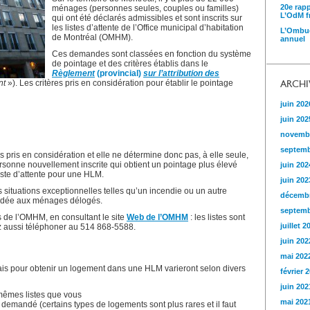
20e rap
ménages (personnes seules, couples ou familles)
L’OdM fr
qui ont été déclarés admissibles et sont inscrits sur
les listes d’attente de l’Office municipal d’habitation
L’Ombud
de Montréal (OMHM).
annuel
Ces demandes sont classées en fonction du système
de pointage et des critères établis dans le
Règlement
(provincial)
sur l’attribution des
nt
»). Les critères pris en considération pour établir le pointage
ARCHI
juin 202
juin 202
novemb
septemb
rs pris en considération et elle ne détermine donc pas, à elle seule,
rsonne nouvellement inscrite qui obtient un pointage plus élevé
juin 202
iste d’attente pour une HLM.
juin 202
s situations exceptionnelles telles qu’un incendie ou un autre
décembr
cordée aux ménages délogés.
septemb
es de l’OMHM, en consultant le site
Web de l’OMHM
: les listes sont
juillet 2
z aussi téléphoner au 514 868-5588.
juin 202
mai 202
délais pour obtenir un logement dans une HLM varieront selon divers
février 
juin 202
mêmes listes que vous
mai 202
demandé (certains types de logements sont plus rares et il faut