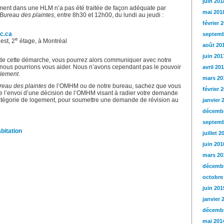
juin 201
ent dans une HLM n’a pas été traitée de façon adéquate par
mai 201
Bureau des plaintes
, entre 8h30 et 12h00, du lundi au jeudi :
février 
c.ca
septemb
e
est, 2
étage, à Montréal
août 20
juin 201
ts de cette démarche, vous pourrez alors communiquer avec notre
ous pourrions vous aider. Nous n’avons cependant pas le pouvoir
avril 20
lement
.
mars 20
reau des plaintes
de l’OMHM ou de notre bureau, sachez que vous
février 
de l’envoi d’une décision de l’OMHM visant à radier votre demande
atégorie de logement, pour soumettre une demande de révision au
janvier 
décembr
septemb
bitation
juillet 2
juin 201
mars 20
décembr
octobre
juin 201
janvier 
décembr
mai 201