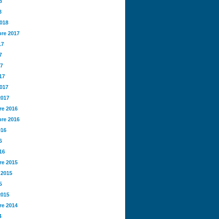
8
8
2018
re 2017
17
7
17
17
2017
2017
e 2016
re 2016
016
6
16
e 2015
 2015
5
2015
e 2014
4