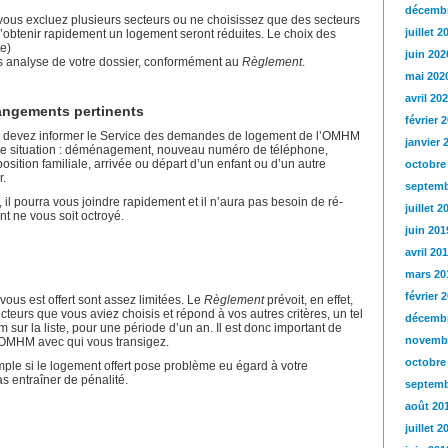
décembr
 vous excluez plusieurs secteurs ou ne choisissez que des secteurs
juillet 2
’obtenir rapidement un logement seront réduites. Le choix des
te)
juin 202
ès analyse de votre dossier, conformément au
Règlement
.
mai 202
avril 20
angements pertinents
février 
us devez informer le Service des demandes de logement de l’OMHM
janvier 
re situation : déménagement, nouveau numéro de téléphone,
osition familiale, arrivée ou départ d’un enfant ou d’un autre
octobre
r.
septemb
, il pourra vous joindre rapidement et il n’aura pas besoin de ré-
juillet 2
nt ne vous soit octroyé.
juin 201
avril 20
mars 20
février 
vous est offert sont assez limitées. Le
Règlement
prévoit, en effet,
teurs que vous aviez choisis et répond à vos autres critères, un tel
décembr
m sur la liste, pour une période d’un an. Il est donc important de
novemb
’OMHM avec qui vous transigez.
octobre
emple si le logement offert pose problème eu égard à votre
s entraîner de pénalité.
septemb
août 20
juillet 2