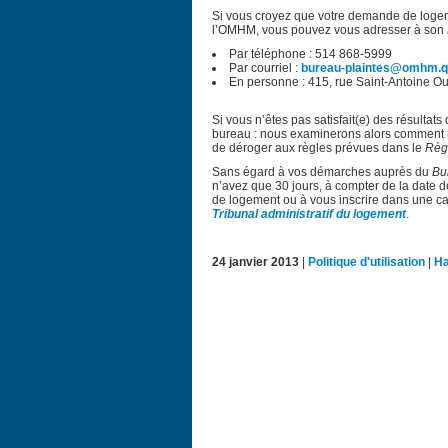
Si vous croyez que votre demande de logem
l’OMHM, vous pouvez vous adresser à son
Par téléphone : 514 868-5999
Par courriel :
bureau-plaintes@omhm.q
En personne : 415, rue Saint-Antoine Ou
Si vous n’êtes pas satisfait(e) des résulta
bureau : nous examinerons alors comment n
de déroger aux règles prévues dans le
Règ
Sans égard à vos démarches auprès du
Bu
n’avez que 30 jours, à compter de la date 
de logement ou à vous inscrire dans une c
Tribunal administratif du logement
.
24 janvier 2013
|
Politique d'utilisation
|
Ha