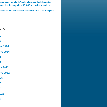
port annuel de l’Ombudsman de Montréal :
anchit le cap des 30 000 dossiers traités
sman de Montréal dépose son 19e rapport
VES —
6
5
re 2024
re 2024
4
3
e 2022
re 2022
022
2
2
2022
1
1