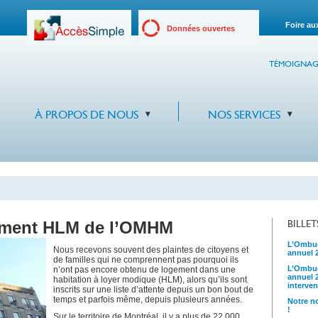
Foire au
Données ouvertes
TÉMOIGNAG
À PROPOS DE NOUS
NOS SERVICES
gement HLM de l’OMHM
BILLE
L’Ombud
Nous recevons souvent des plaintes de citoyens et
annuel 
de familles qui ne comprennent pas pourquoi ils
L’Ombud
n’ont pas encore obtenu de logement dans une
annuel 
habitation à loyer modique (HLM), alors qu’ils sont
interven
inscrits sur une liste d’attente depuis un bon bout de
temps et parfois même, depuis plusieurs années.
Notre no
!
Sur le territoire de Montréal, il y a plus de 22 000