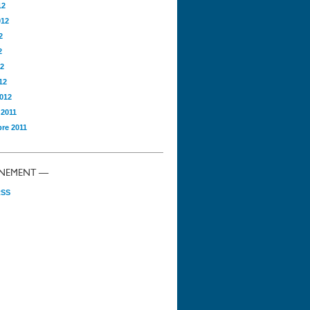
12
012
2
2
12
12
2012
 2011
re 2011
NEMENT —
RSS