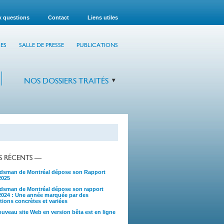
x questions
Contact
Liens utiles
ES
SALLE DE PRESSE
PUBLICATIONS
NOS DOSSIERS TRAITÉS
TS RÉCENTS —
sman de Montréal dépose son Rapport
2025
sman de Montréal dépose son rapport
2024 : Une année marquée par des
tions concrètes et variées
uveau site Web en version bêta est en ligne