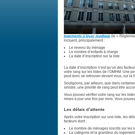
logements à loyer modique
(le «
Règleme
incluent, principalement :
Le revenu du ménage
Le nombre d’enfants à charge
La date d’inscription sur la liste
La date d’inscription n’est qu’un des facteu
votre rang sur les listes de l’OMHM. Une pe
peut donc se retrouver devant vous, sur la l
Soulignons, par ailleurs, que dans certaine
sinistre, une priorité de rang peut être ac
Vous pouvez vérifier votre rang sur les list
mises à jour une fois par mois. Vous pouve
Les délais d’attente
Après votre inscription sur une liste, les 
facteurs dont :
Le nombre de ménages inscrits sur les 
La catégorie et la grandeur du logement 