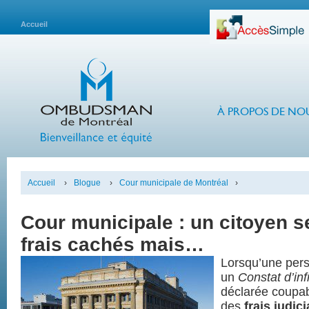
Accueil
À PROPOS DE NO
Accueil
›
Blogue
›
Cour municipale de Montréal
›
Cour municipale : un citoyen se
frais cachés mais…
Lorsqu’une pers
un
Constat d’inf
déclarée coupabl
des
frais judici