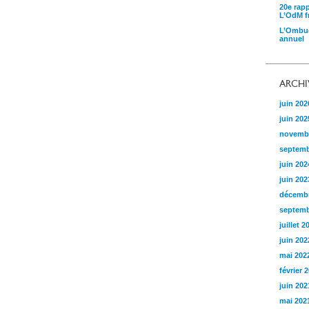
20e rap
L’OdM fr
L’Ombud
annuel
ARCHI
juin 202
juin 202
novemb
septemb
juin 202
juin 202
décembr
septemb
juillet 2
juin 202
mai 202
février 
juin 202
mai 202