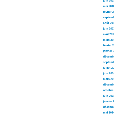
juin 201
mai 201
février 
septemb
août 20
juin 201
avril 20
mars 20
février 
janvier 
décembr
septemb
juillet 2
juin 201
mars 20
décembr
octobre
juin 201
janvier 
décembr
mai 201