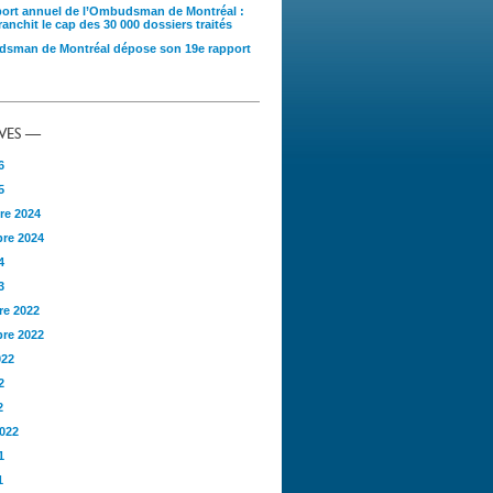
port annuel de l’Ombudsman de Montréal :
anchit le cap des 30 000 dossiers traités
sman de Montréal dépose son 19e rapport
VES —
6
5
re 2024
re 2024
4
3
e 2022
re 2022
022
2
2
2022
1
1