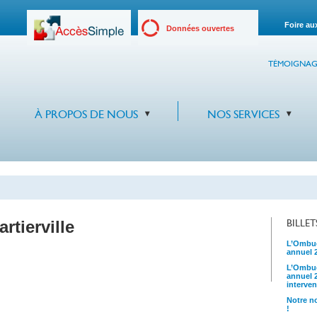
Foire au
Données ouvertes
TÉMOIGNAG
À PROPOS DE NOUS
NOS SERVICES
rtierville
BILLE
L’Ombud
annuel 
L’Ombud
annuel 
interven
Notre no
!