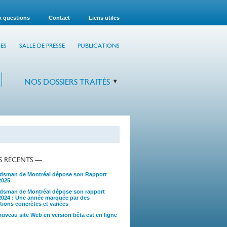
x questions
Contact
Liens utiles
ES
SALLE DE PRESSE
PUBLICATIONS
NOS DOSSIERS TRAITÉS
TS RÉCENTS —
sman de Montréal dépose son Rapport
2025
sman de Montréal dépose son rapport
2024 : Une année marquée par des
tions concrètes et variées
uveau site Web en version bêta est en ligne