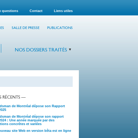
x questions
Contact
Liens utiles
ES
SALLE DE PRESSE
PUBLICATIONS
NOS DOSSIERS TRAITÉS
TS RÉCENTS —
sman de Montréal dépose son Rapport
2025
sman de Montréal dépose son rapport
2024 : Une année marquée par des
tions concrètes et variées
uveau site Web en version bêta est en ligne