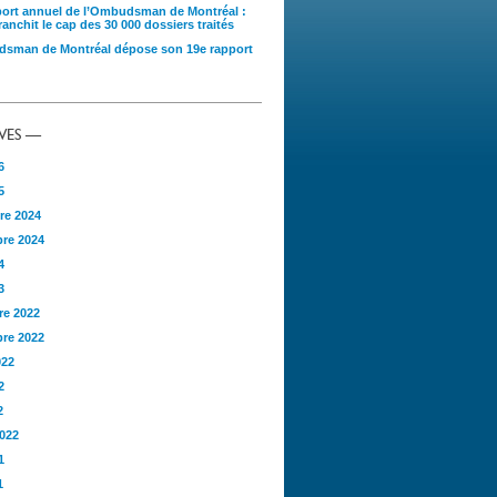
port annuel de l’Ombudsman de Montréal :
anchit le cap des 30 000 dossiers traités
sman de Montréal dépose son 19e rapport
VES —
6
5
re 2024
re 2024
4
3
e 2022
re 2022
022
2
2
2022
1
1