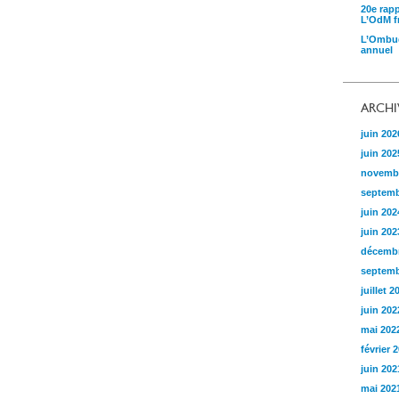
20e rap
L’OdM fr
L’Ombud
annuel
ARCHI
juin 202
juin 202
novemb
septemb
juin 202
juin 202
décembr
septemb
juillet 2
juin 202
mai 202
février 
juin 202
mai 202