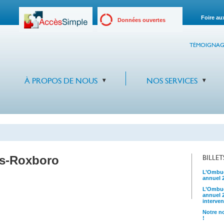
Foire au
Données ouvertes
TÉMOIGNAG
À PROPOS DE NOUS
NOS SERVICES
ds-Roxboro
BILLE
L’Ombud
annuel 
L’Ombud
annuel 
interven
Notre no
!