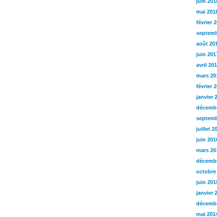
juin 201
mai 201
février 
septemb
août 20
juin 201
avril 20
mars 20
février 
janvier 
décembr
septemb
juillet 2
juin 201
mars 20
décembr
octobre
juin 201
janvier 
décembr
mai 201