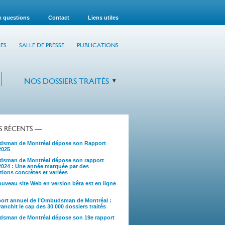
x questions
Contact
Liens utiles
ES
SALLE DE PRESSE
PUBLICATIONS
NOS DOSSIERS TRAITÉS
TS RÉCENTS —
sman de Montréal dépose son Rapport
2025
sman de Montréal dépose son rapport
2024 : Une année marquée par des
tions concrètes et variées
uveau site Web en version bêta est en ligne
port annuel de l’Ombudsman de Montréal :
anchit le cap des 30 000 dossiers traités
sman de Montréal dépose son 19e rapport