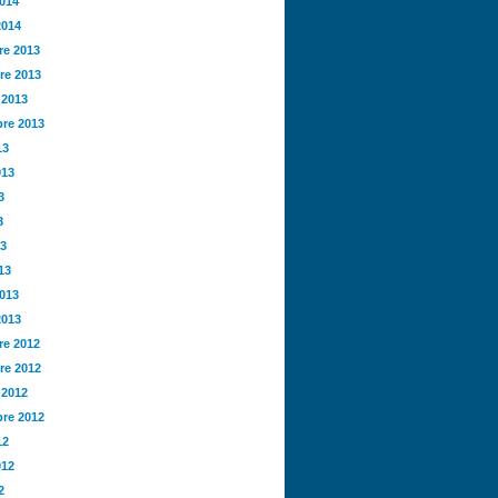
2014
2014
e 2013
re 2013
 2013
re 2013
13
013
3
3
13
13
2013
2013
e 2012
re 2012
 2012
re 2012
12
012
2