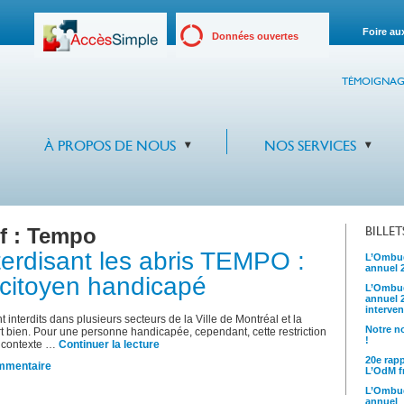
Foire au
Données ouvertes
TÉMOIGNAG
À PROPOS DE NOUS
NOS SERVICES
f :
Tempo
BILLE
erdisant les abris TEMPO :
L’Ombud
annuel 
 citoyen handicapé
L’Ombud
annuel 
interven
interdits dans plusieurs secteurs de la Ville de Montréal et la
Notre no
t bien. Pour une personne handicapée, cependant, cette restriction
!
e contexte …
Continuer la lecture
20e rap
mmentaire
L’OdM fr
L’Ombud
annuel