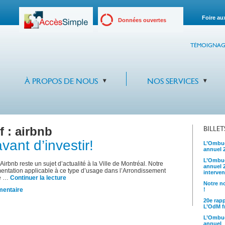
Foire au
Données ouvertes
TÉMOIGNAG
À PROPOS DE NOUS
NOS SERVICES
f :
airbnb
BILLE
ant d’investir!
L’Ombud
annuel 
L’Ombud
irbnb reste un sujet d’actualité à la Ville de Montréal. Notre
annuel 
mentation applicable à ce type d’usage dans l’Arrondissement
interven
de …
Continuer la lecture
Notre no
entaire
!
20e rap
L’OdM fr
L’Ombud
annuel