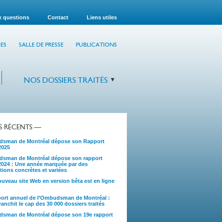
x questions
Contact
Liens utiles
ES
SALLE DE PRESSE
PUBLICATIONS
NOS DOSSIERS TRAITÉS
TS RÉCENTS —
sman de Montréal dépose son Rapport
2025
sman de Montréal dépose son rapport
2024 : Une année marquée par des
tions concrètes et variées
uveau site Web en version bêta est en ligne
port annuel de l’Ombudsman de Montréal :
anchit le cap des 30 000 dossiers traités
sman de Montréal dépose son 19e rapport