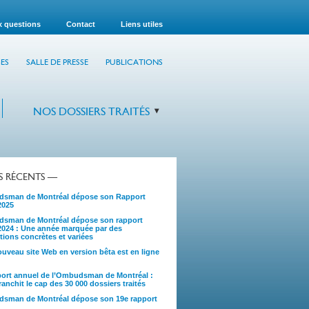
x questions
Contact
Liens utiles
ES
SALLE DE PRESSE
PUBLICATIONS
NOS DOSSIERS TRAITÉS
TS RÉCENTS —
sman de Montréal dépose son Rapport
2025
sman de Montréal dépose son rapport
2024 : Une année marquée par des
tions concrètes et variées
uveau site Web en version bêta est en ligne
port annuel de l’Ombudsman de Montréal :
anchit le cap des 30 000 dossiers traités
sman de Montréal dépose son 19e rapport