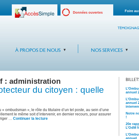
Foire au
Données ouvertes
TÉMOIGNAG
À PROPOS DE NOUS
NOS SERVICES
f :
administration
BILLE
ecteur du citoyen : quelle
L’Ombud
annuel 
L’Ombud
annuel 
interven
 « ombudsman », le rôle du titulaire d’un tel poste, au sein d’une
Notre no
lement le même soit d’intervenir, en dernier recours, pour assurer
!
rriger …
Continuer la lecture
20e rap
L’OdM fr
L’Ombud
annuel