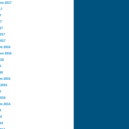
re 2017
17
7
17
17
2017
2017
e 2016
re 2016
016
6
16
e 2015
 2015
5
2015
e 2014
4
14
14