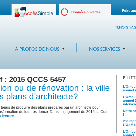
Foire au
Données ouvertes
TÉMOIGNAG
À PROPOS DE NOUS
NOS SERVICES
f :
2015 QCCS 5457
BILLE
ion ou de rénovation : la ville
L’Ombud
annuel 
s plans d’architecte?
L’Ombud
annuel 
interven
 tenus de produire des plans préparés par un architecte pour
Notre no
ansformation de leur résidence. Dans un jugement de 2015, la Cour
!
a lecture
20e rap
L’OdM fr
L’Ombud
annuel