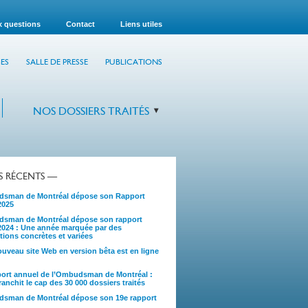
x questions
Contact
Liens utiles
ES
SALLE DE PRESSE
PUBLICATIONS
NOS DOSSIERS TRAITÉS
TS RÉCENTS —
sman de Montréal dépose son Rapport
2025
sman de Montréal dépose son rapport
2024 : Une année marquée par des
tions concrètes et variées
uveau site Web en version bêta est en ligne
port annuel de l’Ombudsman de Montréal :
anchit le cap des 30 000 dossiers traités
sman de Montréal dépose son 19e rapport