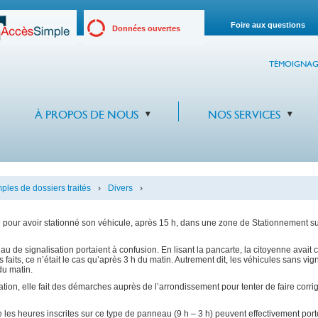
Foire aux questions
Données ouvertes
TÉMOIGNAG
À PROPOS DE NOUS
NOS SERVICES
les de dossiers traités
›
Divers
›
n
pour avoir stationné son véhicule, après 15 h, dans une zone de Stationnement s
eau de signalisation portaient à confusion. En lisant la pancarte, la citoyenne avait
 faits, ce n’était le cas qu’après 3 h du matin. Autrement dit, les véhicules sans vi
du matin.
ation, elle fait des démarches auprès de l’arrondissement pour tenter de faire corrig
 les heures inscrites sur ce type de panneau (9 h – 3 h) peuvent effectivement po