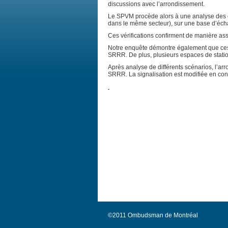
discussions avec l’arrondissement.
Le SPVM procède alors à une analyse des c
dans le même secteur), sur une base d’éch
Ces vérifications confirment de manière ass
Notre enquête démontre également que ces zo
SRRR. De plus, plusieurs espaces de stati
Après analyse de différents scénarios, l’ar
SRRR. La signalisation est modifiée en cons
©2011 Ombudsman de Montréal