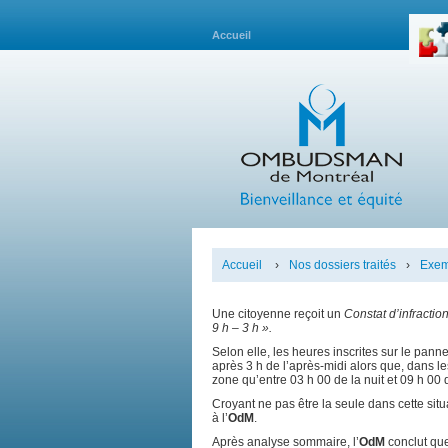
Accueil
Accueil
›
Nos dossiers traités
›
Exemp
Une citoyenne reçoit un
Constat d’infractio
9 h – 3 h ».
Selon elle, les heures inscrites sur le pann
après 3 h de l’après-midi alors que, dans les
zone qu’entre 03 h 00 de la nuit et 09 h 00 
Croyant ne pas être la seule dans cette situ
à l’
OdM
.
Après analyse sommaire, l’
OdM
conclut que