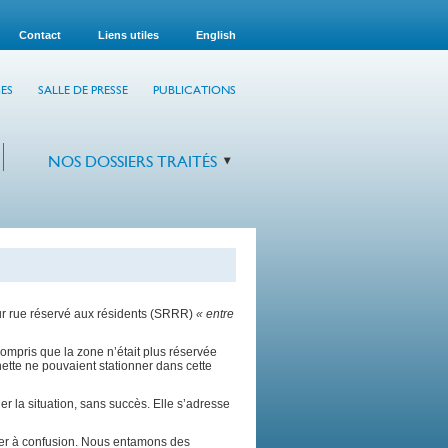
Contact
Liens utiles
English
ES
SALLE DE PRESSE
PUBLICATIONS
NOS DOSSIERS TRAITÉS
ur rue réservé aux résidents (SRRR)
« entre
 compris que la zone n’était plus réservée
gnette ne pouvaient stationner dans cette
er la situation, sans succès. Elle s’adresse
rter à confusion. Nous entamons des