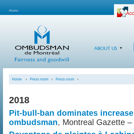
Home
ABOUT US
Home
›
Press room
›
Press room
›
2018
Pit-bull-ban dominates increase
ombudsman
, Montreal Gazette –