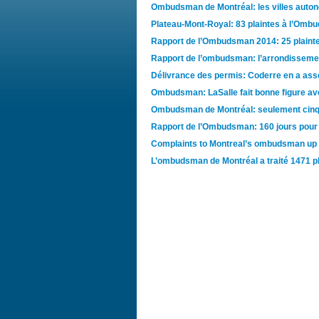
Ombudsman de Montréal: les villes auton
Plateau-Mont-Royal: 83 plaintes à l’Om
Rapport de l’Ombudsman 2014: 25 plaint
Rapport de l’ombudsman: l’arrondissement
Délivrance des permis: Coderre en a asse
Ombudsman: LaSalle fait bonne figure av
Ombudsman de Montréal: seulement cinq 
Rapport de l’Ombudsman: 160 jours pour 
Complaints to Montreal’s ombudsman up 
L’ombudsman de Montréal a traité 1471 p